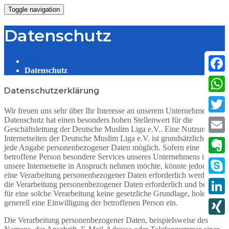
Toggle navigation
Datenschutz
Home
Datenschutz
Faceb
Datenschutzerklärung
What
Wir freuen uns sehr über Ihr Interesse an unserem Unternehmen.
Datenschutz hat einen besonders hohen Stellenwert für die
Twitte
Geschäftsleitung der Deutsche Muslim Liga e.V.. Eine Nutzung der
Internetseiten der Deutsche Muslim Liga e.V. ist grundsätzlich ohne
Email
jede Angabe personenbezogener Daten möglich. Sofern eine
betroffene Person besondere Services unseres Unternehmens über
Evern
unsere Internetseite in Anspruch nehmen möchte, könnte jedoch
eine Verarbeitung personenbezogener Daten erforderlich werden. Ist
Skype
die Verarbeitung personenbezogener Daten erforderlich und besteht
für eine solche Verarbeitung keine gesetzliche Grundlage, holen wir
Linke
generell eine Einwilligung der betroffenen Person ein.
Die Verarbeitung personenbezogener Daten, beispielsweise des
XIN